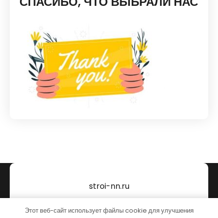
СПАСИБО, ЧТО ВЫБРАЛИ НАС
stroi-nn.ru
Тема от Grace Themes
Этот веб-сайт использует файлы cookie для улучшения