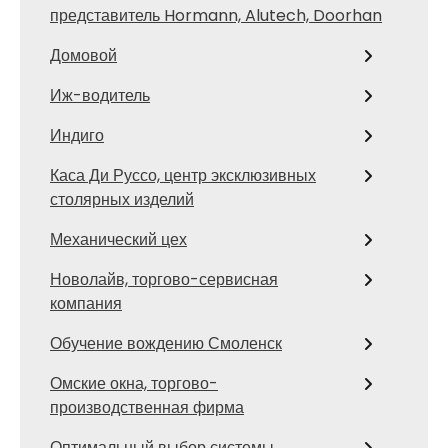
представитель Hormann, Alutech, Doorhan
Домовой
Иж-водитель
Индиго
Каса Ди Руссо, центр эксклюзивных
столярных изделий
Механический цех
Новолайв, торгово-сервисная
компания
Обучение вождению Смоленск
Омские окна, торгово-
производственная фирма
Оптимальный выбор системы