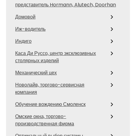
представитель Hormann, Alutech, Doorhan
Домовой
Иж-водитель
Индиго
Каса Ди Руссо, центр эксклюзивных
столярных изделий
Механический цех
Новолайв, торгово-сервисная
компания
Обучение вождению Смоленск
Омские окна, торгово-
производственная фирма
Оптимальный выбор системы