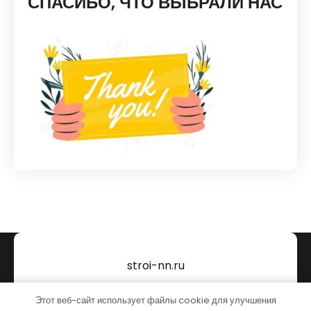
СПАСИБО, ЧТО ВЫБРАЛИ НАС
stroi-nn.ru
Тема от Grace Themes
Этот веб-сайт использует файлы cookie для улучшения