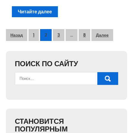
Читайте далее
Пагинация
Назад
1
2
3
…
8
Далее
записей
ПОИСК ПО САЙТУ
СТАНОВИТСЯ
ПОПУЛЯРНЫМ